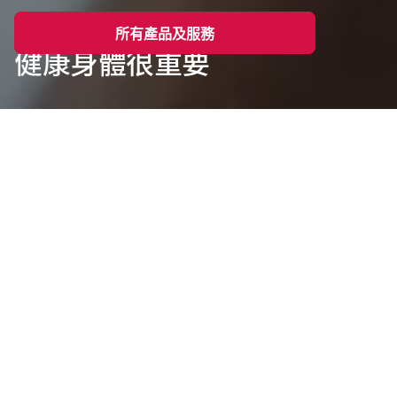
Live Well 健康生活
所有產品及服務
所有產品及服務
健康身體很重要
概覽
特色
服務
聯絡我們
Live Well 健康生活
聚焦於僱員的身體健康，藉推廣體檢、運動、健康
飲食及提供優質醫療網絡，助僱員踏上健康之路。