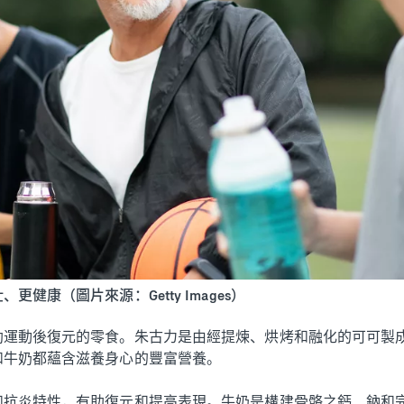
健康（圖片來源：Getty Images）
助運動後復元的零食。朱古力是由經提煉、烘烤和融化的可可製
和牛奶都蘊含滋養身心的豐富營養。
和抗炎特性，有助復元和提高表現。牛奶是構建骨骼之鈣、鈉和