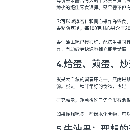
每份堅果醬含有大約十克蛋白質（
練後的絕佳零食選擇。堅果醬不但
你可以選擇杏仁和開心果作為零食。
果緊隨其後，每100克開心果含有2
果仁油單吃已經很好，配搭生果同
質，有助於更快速地補充能量儲備
4.烚蛋、煎蛋、
蛋是大自然的營養庫之一。無論是
源。蛋是一種非常好的食物，也是
研究顯示，運動後吃三隻全蛋有助
如果你想吃多一些碳水化合物，可
5.牛油果：理想