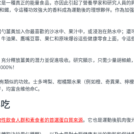
它是一種真正的能量食品，亦因此引起了營養學家和研究人員的
錳和鐵，令這種功效強大的香料成為運動後的理想夥伴。作為加
湯勺薑黃加入你最喜歡的沙冰中、果汁中，或浸泡在熱水中；還
、牛油果、鷹嘴豆蓉、果仁和原味爆谷這些健康零食上面，令這
釋放薑黃的潛力並促進吸收。研究顯示，只需少量胡椒鹼，即黑胡椒 
000%！
具有類似的功效。士多啤梨、柑橘類水果（例如橙、奇異果、檸
，均富含維他命C。
小吃
物性飲食人群和素食者的首選蛋白質來源
。它也是運動後肌肉復