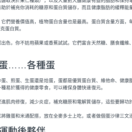
具體取決於果仁種類），以及大量對大腦健康有益的脂肪和保持
有助於補充你消耗的糖原和蛋白質儲存，而且健康脂肪的緩釋能
它們營養價值高，植物蛋白含量也是最高。蛋白質含量方面，每1
0克蛋白質。
樣出色，你不妨用蘋果或香蕉試試。它們富含天然糖、膳食纖維
。
炒蛋……各種蛋
炒蛋、煎蛋、生蛋還是烚蛋，蛋都是優質蛋白質、維他命、健康
一種易於獲得的健康零食，可以確保身體快速復元。
促進肌肉修復，減少炎症，補充糖原和電解質儲存，這些要歸功
以將雞蛋和米通配搭，放在全麥多士上吃，或者做個蛋沙律三文
的運動後夥伴