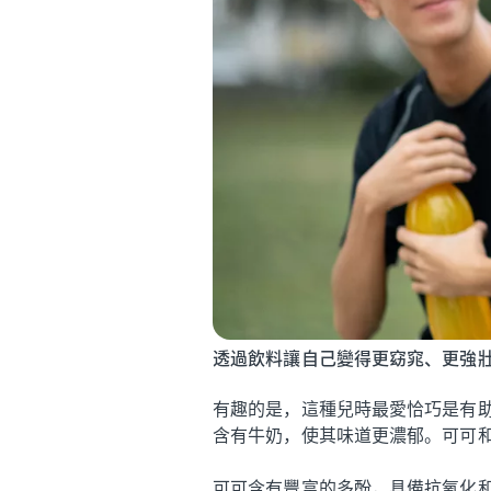
透過飲料讓自己變得更窈窕、更強壯、更
有趣的是，這種兒時最愛恰巧是有
含有牛奶，使其味道更濃郁。可可
可可含有豐富的多酚，具備抗氧化