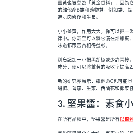
薑黃也被譽為「黃金香料」，因為
的維他命B族和礦物質，例如鎂、
進肌肉修復和生長。
小小薑黃，作用大大。你可以把一
律中。你甚至可以將它灑在烚雞蛋
味道都跟薑黃相得益彰。
別忘記加一小撮黑胡椒或少許青檸，充分
成分，便可以將薑黃的吸收率提高2,
新的研究亦顯示，維他命C也可能
甜椒、蕃茄、生菜、西蘭花和椰菜仔
3. 堅果醬：素食
在所有品種中，堅果醬是所有
以植