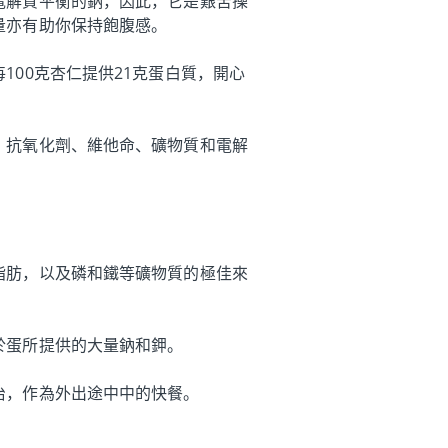
電解質平衡的鈉，因此，它是艱苦操
量亦有助你保持飽腹感。
00克杏仁提供21克蛋白質，開心
、抗氧化劑、維他命、礦物質和電解
脂肪，以及磷和鐵等礦物質的極佳來
於蛋所提供的大量鈉和鉀。
治，作為外出途中中的快餐。