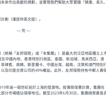
續未來作出貢獻的規劃，並實現我們幫助大眾實踐『健康、長久
型計劃（僅提供英文版）。
— 完 —
司（統稱「友邦保險」或「本集團」）是最大的泛亞地區獨立上
括在中國內地、香港特別行政區、泰國、新加坡、馬來西亞、澳
、菲律賓、南韓、斯里蘭卡、中國台灣、越南、汶萊和澳門特別
以及印度合資公司的49%權益。此外，友邦保險持有中郵人壽
919年逾一個世紀前於上海的發源地。按壽險保費計算，集團在
部分市場穩佔領導地位。截至2023年6月30日，集團總資產值