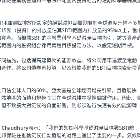
邦保險在業務營運和一般賬戶範圍内投資組合的短期科學基礎減
1和範圍2排放所設定的絕對減排目標與限制全球溫度升幅不多
第15類（投資）的排放量佔其SBTi範圍内排放量的95%以上，當
資產。而根據SBTi的金融業科學基礎減量目標指引，該等資產
其範圍内的投資組合採用兩種目標設定方法，以設定短期目標。
不同措施，包括提高建築物的能源效益、將公司用車過渡至電動
合作、將公司債券再投資，以及根據我們的SBTi目標探索新投
口佔全球人口的60%。亞太區是全球經濟增長引擎，且發展快
。該地區的面積和規模令其在全球減排中發揮關鍵作用。因此，
，但不致擴大對氣候的負面影響，則必須進行快速有效的能源轉
haudhury
表示：「我們的短期科學基礎減量目標獲SBTi驗
友邦保險在推動氣候行動發展的道路上邁出了重要的一步。氣候