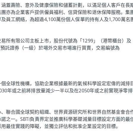
，涵蓋壽險、意外及健康保險和儲蓄計劃，以滿足個人客戶在長
集團亦為企業客戶提供僱員福利、信貸保險和退休保障服務。集
員工網絡，為超過4,100萬份個人保單的持有人及1,700萬名
易所有限公司主板上市，股份代號為「1299」（港幣櫃台）及
美國預託證券（一級）於場外交易市場進行買賣，交易編號為
是一個全球性機構，協助企業根據最新的氣候科學設定宏偉的減排
30年或之前將排放量減少一半以及在2050年或之前實現淨零排
心、聯合國全球契約組織、世界資源研究所和世界自然基金會合
諾之一。SBTi負責界定並推廣科學基礎減量目標設定方面的最
採用最佳實踐的障礙，並獨立評估和批准企業設定的目標。