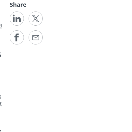
Share
型
業
責
氣