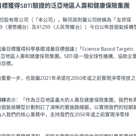
標獲得SBTi驗證的泛亞地區人壽和健康保險集團
險控股有限公司（「本公司」，聯同其附屬公司統稱為「友邦保
9（港幣櫃台）及81299（人民幣櫃台））今日公佈首個氣候轉
得科學基礎減量目標倡議 (「Science Based Targets
) 驗證的泛亞地區人壽和健康保險集團。SBTi是一個全球性機構，協助企
排目標。
要一步，也是繼2021年承諾在2050年或之前實現淨零排放之
源祥
表示：「作為泛亞地區最大的人壽及健康保險集團，我們有
首個氣候轉型計劃制訂了清晰的實施路線圖，以實現我們的短期
入我們的核心業務中，支持我們在2050年或之前實現淨零排