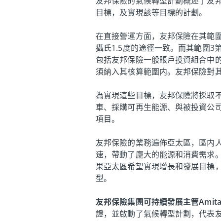
友邦保險的氣候轉型計劃概述了友
目標，及實現該等目標的計劃。
在直接營運方面，友邦保險在其範圍
攝氏1.5度的途徑一致。而其範圍3
包括友邦保險一般賬戶投資組合中的
須納入其核算範圍内。友邦保險對
為實現這些目標，友邦保險將採取
車、採購可再生能源、與被投資公司
項目。
友邦保險的業務遍佈亞太區，區内人
速，帶動了龐大的能源和消費需求
果亞太區希望實現增長和發展目標
型。
友邦保險集團可持續發展主管Amita C
證，並啟動了氣候轉型計劃，代表