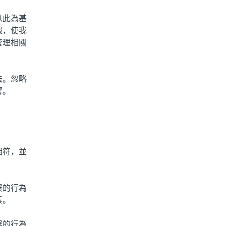
以此為基
報，使我
管理相關
法。忽略
響。
相符，並
展的行為
素。
展的行為