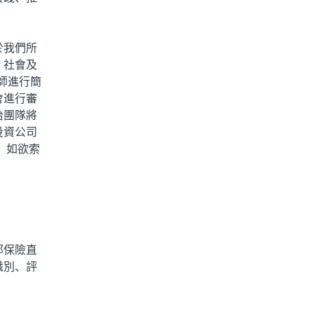
於我們所
、社會及
師進行簡
會進行審
治團隊將
投資公司
。如欲索
邦保險直
識別、評