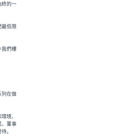
始終的一
們最低限
少我們樓
系列在做
和環境、
諾、董事
對待。