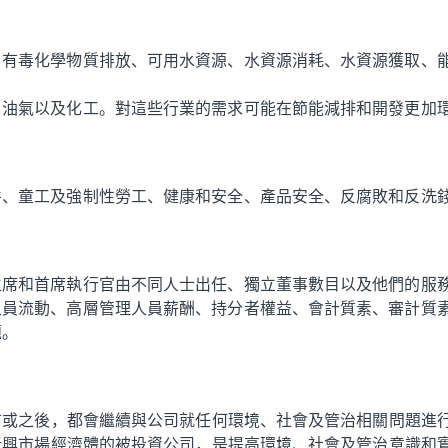
、有毒化學物質排放、可用水資源、水資源消耗、水資源獲取、
、油氣以及化工。對這些行業的需求可能在節能減排和開發更加
件、童工及強制性勞工、健康和安全、產品安全、反腐敗和反洗
主席和首席執行官由不同人士出任、獨立董事數目以及他們的服
人員流動、高層管理人員薪酬、持分者權益、會計質素、審計質
題。
前或之後，都會繼續與公司就任何環境、社會及管治相關問題進
新興市場經濟體的被投資公司，是提高環境、社會及管治意識和