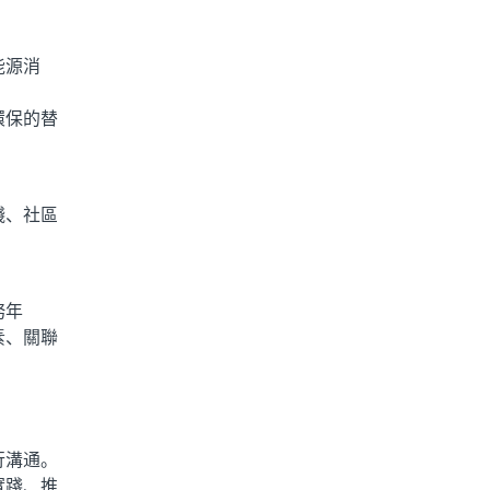
能源消
環保的替
錢、社區
務年
素、關聯
行溝通。
實踐、推