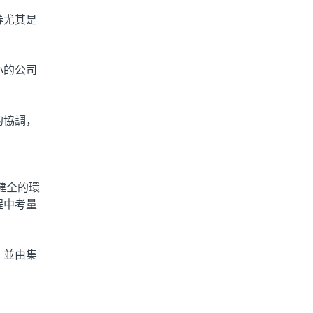
券尤其是
小的公司
的協調，
健全的環
程中考量
，並由集