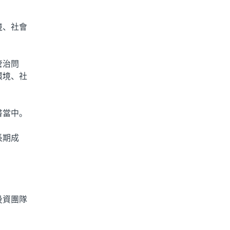
境、社會
管治問
環境、社
書當中。
長期成
投資團隊