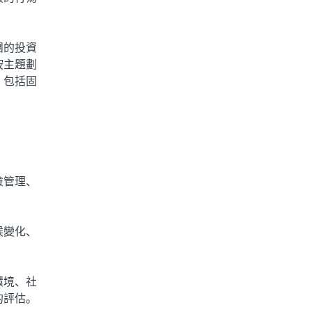
團的投資
按主題劃
，包括固
險管理、
候變化、
環境、社
的評估。