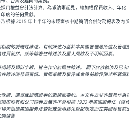
蘭卡、台灣及越南的業務。
是採用權益會計法計算。為求清晰起見，總加權保費收入、年化
自印度的任何貢獻。
根據 2015 年上半年的未經審核中期簡明合併財務報表及內 
司相關的前瞻性陳述，有關陳述乃基於本集團管理層所信及管理
其性質使然，該等前瞻性陳述涉及重大風險及不明朗因素。
詞語及類似字眼，旨在作出前瞻性陳述。 閣下於依賴涉及已 知
瞻性陳述時務須審慎。實際業績及事件或會與前瞻性陳述所載資
士收購、購買或認購證券的邀請或要約。本文件並非亦無意作為
險控股有限公司證券並無亦不會根據 1933 年美國證券法（經
不得未根據美國證券法登記或適用豁免登記規定而在美國發售或
公開發售