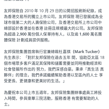
友邦保險自 2010 年 10 月 29 日的公開招股刷新紀錄，成
為香港交易所的獨立上市公司。友邦保險 現已發展成為全
球市值第二大的人壽保險公司，及香港交易所上市公司中
總部設於香港並在香港 註冊且規模最大的公司。友邦保險
為超過
2,900
萬份個人保單持有人，以及逾
1,600
萬名團
體保險 計劃成員提供服務。
友邦保險集團首席執行官兼總裁杜嘉祺
（Mark Tucker）
先生表示：「對於友邦保險在過去五年 間，協助亞太區 18
個市場眾多客戶滿足其保障和儲蓄需要並同時推動經濟和
社會發展所作出的 努力，我們深感自豪。秉承『真生活 真
夥伴』的理念，我們承諾繼續幫助香港以至區內的人士 享
受更長、更健康和更美好的生活。」
為慶祝本公司上市五週年，友邦保險集團辦事處員工將投
入時間，參與東華三院活動，服務香港 有需要幫助的人
士。