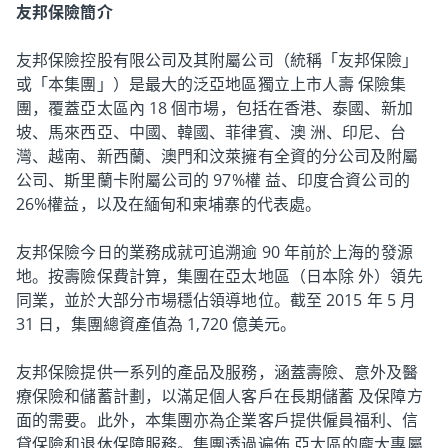
友邦保險簡介
友邦保險控股有限公司及其附屬公司（統稱「友邦保險」
或「本集團」）是最大的泛亞地區獨立上市人壽 保險集
團，覆蓋亞太區內 18 個市場，包括在香港、泰國、新加
坡、馬來西亞、中國、韓國、菲律賓、澳 洲、印尼、台
灣、越南、新西蘭、澳門和汶萊擁有全資的分公司及附屬
公司、斯里蘭卡附屬公司的 97%權 益、印度合資公司的
26%權益，以及在緬甸和柬埔寨的代表處。
友邦保險今日的業務成就可追溯逾 90 年前於上海的發源
地。按壽險保費計算，集團在亞太地區（日本除 外）領先
同業，並於大部分市場穩佔領導地位。截至 2015 年 5 月
31 日，集團總資產值為 1,720 億美元。
友邦保險提供一系列的產品及服務，涵蓋壽險、意外及醫
療保險和儲蓄計劃，以滿足個人客戶在長期儲蓄 及保障方
面的需要。此外，本集團亦為企業客戶提供僱員福利、信
貸保險和退休保障服務。集團透過遍佈 亞太區的龐大專屬