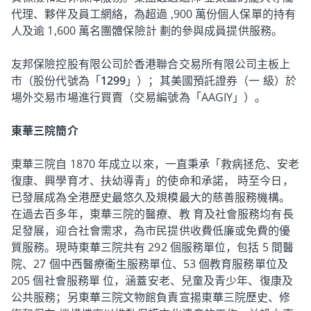
代理、夥伴及員工網絡，為超過 ,900 萬份個人保單的持有
人及逾 1,600 萬名團體保險計 劃的參與成員提供服務。
友邦保險控股有限公司於香港聯合交易所有限公司主板上
市（股份代號為「
1299
」）；其美國預託證券（一 級）於
場外交易市場進行買賣（交易編號為「AAGIY」）。
東華三院簡介
東華三院自 1870 年成立以來，一直秉承「救病拯危、安老
復康、興學育才、扶幼導青」的使命和承諾， 時至今日，
已發展成為全港歷史最悠久及規模最大的慈善服務機構。
在過去百多年，東華三院的醫療、教 育及社會服務均有長
足發展，迎合社會需求，為市民提供收費低廉或免費的優
質服務。現時東華三院共有 292 個服務單位，包括 5 間醫
院、27 個中西醫療衞生服務單位、53 個教育服務單位及
205 個社會服務單 位，涵蓋安老、兒童及青少年、復康及
公共服務；另東華三院文物館負責宣揚東華三院歷史、修