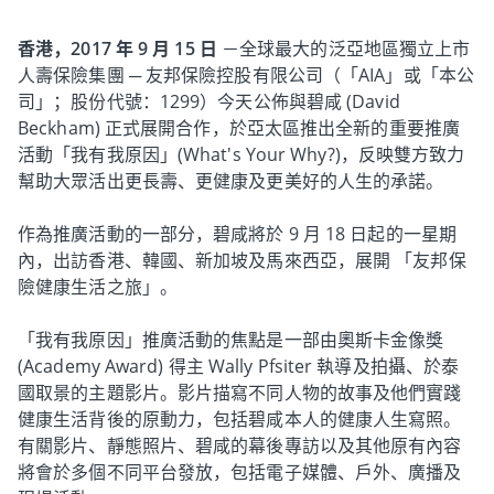
香港，2017 年 9 月 15 日
－全球最大的泛亞地區獨立上市
人壽保險集團 ─ 友邦保險控股有限公司（「AIA」或「本公
司」；股份代號：1299）今天公佈與碧咸 (David
Beckham) 正式展開合作，於亞太區推出全新的重要推廣
活動「我有我原因」(What's Your Why?)，反映雙方致力
幫助大眾活出更長壽、更健康及更美好的人生的承諾。
作為推廣活動的一部分，碧咸將於 9 月 18 日起的一星期
內，出訪香港、韓國、新加坡及馬來西亞，展開 「友邦保
險健康生活之旅」。
「我有我原因」推廣活動的焦點是一部由奧斯卡金像獎
(Academy Award) 得主 Wally Pfsiter 執導及拍攝、於泰
國取景的主題影片。影片描寫不同人物的故事及他們實踐
健康生活背後的原動力，包括碧咸本人的健康人生寫照。
有關影片、靜態照片、碧咸的幕後專訪以及其他原有內容
將會於多個不同平台發放，包括電子媒體、戶外、廣播及