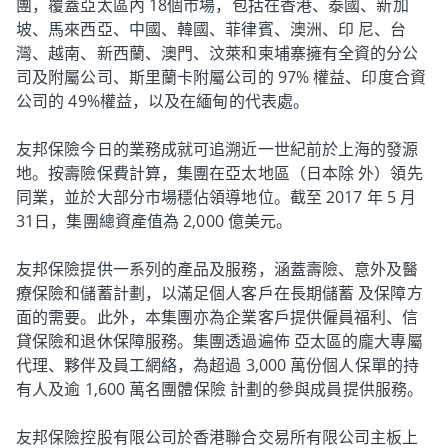
團，覆蓋亞太區內 18個市場，包括在香港、泰國、新加
坡、馬來西亞、中國、韓國、菲律賓、澳洲、印 尼、台
灣、越南、新西蘭、澳門、汶萊和柬埔寨擁有全資的分公
司及附屬公司、斯里蘭卡附屬公司的 97% 權益、印度合資
公司的 49%權益，以及在緬甸的代表處。
友邦保險今日的業務成就可追溯近一世紀前於上海的發源
地。按壽險保費計算，集團在亞太地區（日本除 外）領先
同業，並於大部分市場穩佔領導地位。截至 2017 年 5 月
31日，集團總資產值為 2,000 億美元。
友邦保險提供一系列的產品及服務，涵蓋壽險、意外及醫
療保險和儲蓄計劃，以滿足個人客戶在長期儲蓄 及保障方
面的需要。此外，本集團亦為企業客戶提供僱員福利、信
貸保險和退休保障服務。集團透過遍佈 亞太區的龐大專屬
代理、夥伴及員工網絡，為超過 3,000 萬份個人保單的持
有人及逾 1,600 萬名團體保險 計劃的參與成員提供服務。
友邦保險控股有限公司於香港聯合交易所有限公司主板上