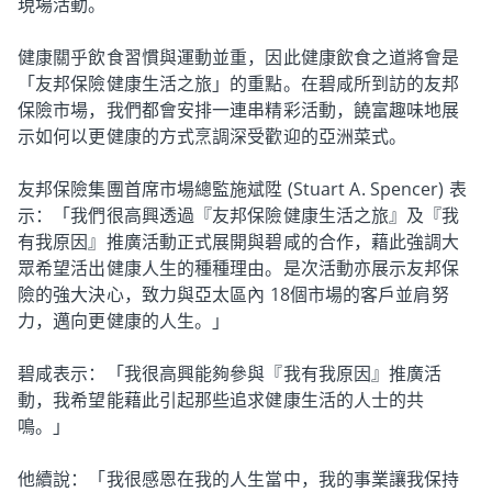
現場活動。
健康關乎飲食習慣與運動並重，因此健康飲食之道將會是
「友邦保險健康生活之旅」的重點。在碧咸所到訪的友邦
保險市場，我們都會安排一連串精彩活動，饒富趣味地展
示如何以更健康的方式烹調深受歡迎的亞洲菜式。
友邦保險集團首席市場總監施斌陞 (Stuart A. Spencer) 表
示：「我們很高興透過『友邦保險健康生活之旅』及『我
有我原因』推廣活動正式展開與碧咸的合作，藉此強調大
眾希望活出健康人生的種種理由。是次活動亦展示友邦保
險的強大決心，致力與亞太區內 18個市場的客戶並肩努
力，邁向更健康的人生。」
碧咸表示：「我很高興能夠參與『我有我原因』推廣活
動，我希望能藉此引起那些追求健康生活的人士的共
鳴。」
他續說：「我很感恩在我的人生當中，我的事業讓我保持