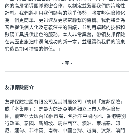
內的高層領導團隊緊密合作，以制定並落實我們的策略性
計劃。我們將利用我們顯著的競爭優勢，將友邦保險轉化
為一個更簡單、更迅速及更緊密聯繫的機構。我們將會為
客戶提供個人化及意義深長的倡議，並利用卓越的技術和
數碼工具提供出色的服務。本人非常興奮，帶領友邦保險
在其歷史旅途中邁向成功的新一章，並繼續為我們的股東
締造長期可持續的價值。」
- 完 -
友邦保險簡介
友邦保險控股有限公司及其附屬公司（統稱「友邦保險」
或「本集團」）是最大的泛亞地區獨立上市人壽保險集
團，覆蓋亞太區內18個市場，包括在中國內地、香港特別
行政區、泰國、新加坡、馬來西亞、澳洲、柬埔寨、印
尼、緬甸、菲律賓、南韓、中國台灣、越南、汶萊、澳門