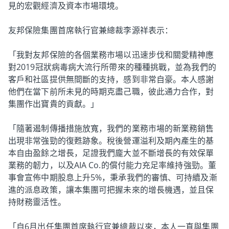
見的宏觀經濟及資本市場環境。
友邦保險集團首席執行官兼總裁李源祥表示：
「我對友邦保險的各個業務市場以迅速步伐和關愛精神應
對2019冠狀病毒病大流行所帶來的種種挑戰，並為我們的
客戶和社區提供無間斷的支持，感到非常自豪。本人感謝
他們在當下前所未見的時期克盡己職，彼此通力合作，對
集團作出寶貴的貢獻。」
「隨著遏制傳播措施放寬，我們的業務市場的新業務銷售
出現非常強勁的復甦跡象。稅後營運溢利及期內產生的基
本自由盈餘之增長，足證我們龐大並不斷增長的有效保單
業務的韌力，以及AIA Co.的償付能力充足率維持強勁。董
事會宣佈中期股息上升5%，秉承我們的審慎、可持續及漸
進的派息政策，讓本集團可把握未來的增長機遇，並且保
持財務靈活性。
「自6月出任集團首席執行官兼總裁以來，本人一直與集團