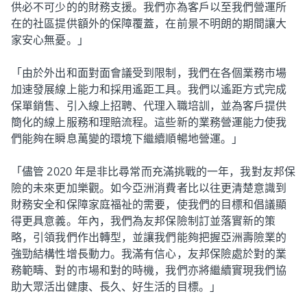
供必不可少的的財務支援。我們亦為客戶以至我們營運所
在的社區提供額外的保障覆蓋，在前景不明朗的期間讓大
家安心無憂。」
「由於外出和面對面會議受到限制，我們在各個業務市場
加速發展線上能力和採用遙距工具。我們以遙距方式完成
保單銷售、引入線上招聘、代理入職培訓，並為客戶提供
簡化的線上服務和理賠流程。這些新的業務營運能力使我
們能夠在瞬息萬變的環境下繼續順暢地營運。」
「儘管 2020 年是非比尋常而充滿挑戰的一年，我對友邦保
險的未來更加樂觀。如今亞洲消費者比以往更清楚意識到
財務安全和保障家庭福祉的需要，使我們的目標和倡議顯
得更具意義。年內，我們為友邦保險制訂並落實新的策
略，引領我們作出轉型，並讓我們能夠把握亞洲壽險業的
強勁結構性增長動力。我滿有信心，友邦保險處於對的業
務範疇、對的市場和對的時機，我們亦將繼續實現我們協
助大眾活出健康、長久、好生活的目標。」