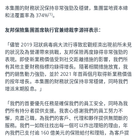
本集團的財務狀況保持非常強勁及穩健，集團當地資本總
(1)
和法覆蓋率為 374%
。
友邦保險集團首席執行官兼總裁李源祥表示：
「儘管 2019 冠狀病毒病大流行導致宏觀經濟出現前所未見
的狀況及為營運帶來挑戰，友邦保險再度錄得非常強勁的
表現。即使新業務價值受到社交距離措施的影響，我們所
有其他主要財務指標均錄得增長。隨著相關措施放寬，我
們的銷售動力強勁，並於 2021 年首兩個月取得新業務價值
的按年增長。本集團的財務狀況保持非常穩健，同時我們
增派末期股息。」
「我們的首要優先任務是確保我們的員工安全，同時為我
們所有持分者提供支援。我衷心感謝我們的員工努力不
懈，克盡己職，為我們的客戶、代理和夥伴提供無間斷的
服務。我們一如既往找出每一個可以作出理賠的理由，年
內我們已支付逾 160 億美元的保險給付和理賠，為客戶提