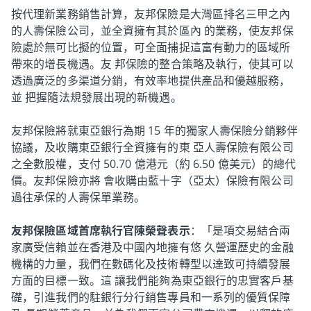
按代理新業務銷售計算，友邦保險是大灣區排名三甲之內
的人壽保險公司，並全資擁有其於區內 的業務，使友邦保
險處於無可比擬的位置，可全面捕捉這富有動力的區域所
帶來的增長機遇。友 邦保險的整合策略及執行，使其可以
透過廣泛的多渠道分銷，有效率地提供產品和優越服務，
並 把握隨法規發展出現的新機遇。
友邦保險將就東亞銀行為期 15 年的獨家人壽保險分銷夥伴
協議，及收購東亞銀行全資擁有的東 亞人壽保險有限公司
之全數股權，支付 50.70 億港元（約 6.50 億美元）的總代
價。友邦保險亦將 會收購由藍十字（亞太）保險有限公司
過往承保的人壽保單業務。
友邦保險區域首席執行官陳榮聲表示
：「是項交易結合兩
家廣受信賴並在香港及中國內地擁有悠 久營運歷史的金融
機構的力量，我們在數碼化及技術轉型以達致可持續發展
方面的目標一致。這 讓我們能夠為東亞銀行的忠實客戶基
礎，引進我們的駐銀行分行銷售專員和一系列的優質保障