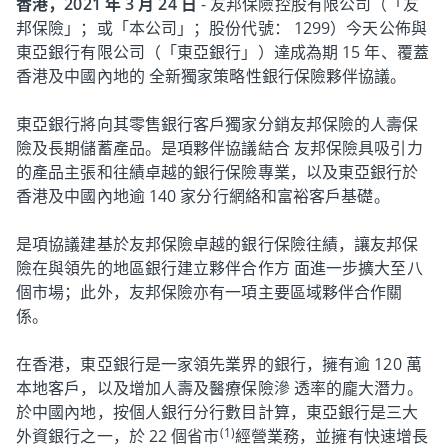
香港，2021 年 3 月 24 日
- 友邦保險控股有限公司（「友
邦保險」；或「本公司」；股份代號： 1299）今天公佈與
東亞銀行有限公司（「東亞銀行」）達成為期 15 年、覆蓋
香港及中國內地的 全新獨家策略性銀行保險夥伴協議。
東亞銀行將向其零售銀行客戶獨家分銷友邦保險的人壽保
險及長期儲蓄產品。是項夥伴協議結合 友邦保險具吸引力
的產品主張和往績卓越的銀行保險專業，以及東亞銀行於
香港及中國內地逾 140 家分行網絡和富裕客戶基礎。
是項協議建基於友邦保險卓越的銀行保險往績，讓友邦保
險在與領先的地區銀行建立夥伴合作方 面進一步擴大至八
個市場；此外，友邦保險亦有一項主要區域夥伴合作關
係。
在香港，東亞銀行是一家領先業界的銀行，擁有逾 120 萬
本地客戶，以及增加人壽及醫療保險滲 透率的龐大潛力。
於中國內地，按個人銀行分行數目計算，東亞銀行是三大
(1)
外資銀行之一，於 22 個省市
經營業務，並擁有快速增長