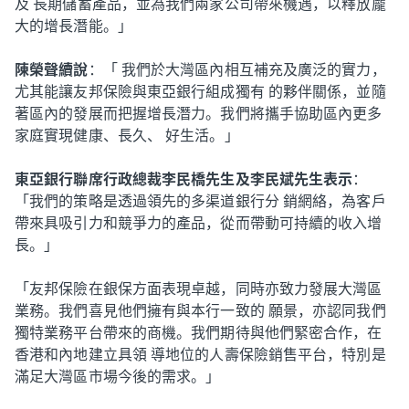
及 長期儲蓄產品，並為我們兩家公司帶來機遇，以釋放龐
大的增長潛能。」
陳榮聲續說
：「 我們於大灣區內相互補充及廣泛的實力，
尤其能讓友邦保險與東亞銀行組成獨有 的夥伴關係，並隨
著區內的發展而把握增長潛力。我們將攜手協助區內更多
家庭實現健康、長久、 好生活。」
東亞銀行聯席行政總裁李民橋先生及李民斌先生表示
：
「我們的策略是透過領先的多渠道銀行分 銷網絡，為客戶
帶來具吸引力和競爭力的產品，從而帶動可持續的收入增
長。」
「友邦保險在銀保方面表現卓越，同時亦致力發展大灣區
業務。我們喜見他們擁有與本行一致的 願景，亦認同我們
獨特業務平台帶來的商機。我們期待與他們緊密合作，在
香港和內地建立具領 導地位的人壽保險銷售平台，特別是
滿足大灣區市場今後的需求。」