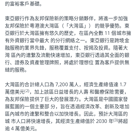
的富裕客戶基礎。
東亞銀行作為友邦保險新的策略分銷夥伴，將進一步加強
友邦保險於粵港澳大灣區（「大灣區」） 的競爭優勢。東
亞銀行於大灣區擁有悠久的歷史，在區內全數 11 個城市擁
有外資銀行當中最大 的分行網絡之一。東亞銀行是跨境金
融服務的業界先鋒，服務覆蓋支付、按揭及投資。隨著大
灣 區內的連繫及流動快速增加，東亞銀行透過其全面的銀
行、證券及資產管理牌照，將處於理想位 置為客戶提供無
縫的服務。
大灣區的合計總人口為 7,200 萬人，經濟生產總值達 1.7
(2)
萬億美元
，加上該區日益增長的人壽 和醫療保險需要，
為友邦保險提供了巨大的發展潛力。大灣區是中國國家發
展藍圖的一個主要部 分，旨在透過經濟改革、創新及增加
區內城市的連繫和整合以加快增長。因此，預計大灣區的
(3)
城 市人口將快速增長，其經濟生產總值於 2030 年
將超
逾 4 萬億美元。