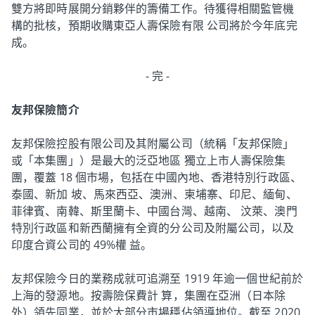
雙方將即時展開分銷夥伴的籌備工作。待獲得相關監管機
構的批核，預期收購東亞人壽保險有限 公司將於今年底完
成。
- 完 -
友邦保險簡介
友邦保險控股有限公司及其附屬公司（統稱「友邦保險」
或「本集團」）是最大的泛亞地區 獨立上市人壽保險集
團，覆蓋 18 個市場，包括在中國內地、香港特別行政區、
泰國、新加 坡、馬來西亞、澳洲、柬埔寨、印尼、緬甸、
菲律賓、南韓、斯里蘭卡、中國台灣、越南、 汶萊、澳門
特別行政區和新西蘭擁有全資的分公司及附屬公司，以及
印度合資公司的 49%權 益。
友邦保險今日的業務成就可追溯至 1919 年逾一個世紀前於
上海的發源地。按壽險保費計 算，集團在亞洲（日本除
外）領先同業，並於大部分市場穩佔領導地位。截至 2020