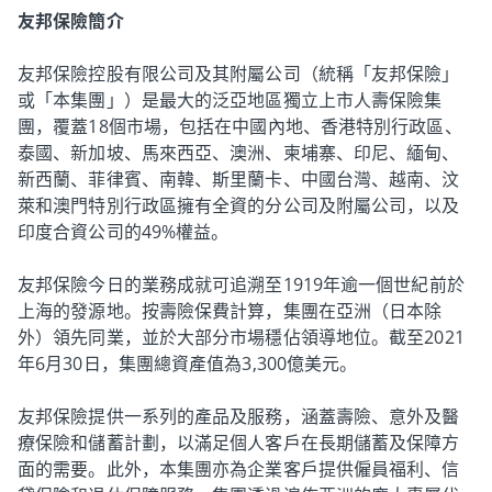
友邦保險簡介
友邦保險控股有限公司及其附屬公司（統稱「友邦保險」
或「本集團」）是最大的泛亞地區獨立上市人壽保險集
團，覆蓋18個市場，包括在中國內地、香港特別行政區、
泰國、新加坡、馬來西亞、澳洲、柬埔寨、印尼、緬甸、
新西蘭、菲律賓、南韓、斯里蘭卡、中國台灣、越南、汶
萊和澳門特別行政區擁有全資的分公司及附屬公司，以及
印度合資公司的49%權益。
友邦保險今日的業務成就可追溯至1919年逾一個世紀前於
上海的發源地。按壽險保費計算，集團在亞洲（日本除
外）領先同業，並於大部分市場穩佔領導地位。截至2021
年6月30日，集團總資產值為3,300億美元。
友邦保險提供一系列的產品及服務，涵蓋壽險、意外及醫
療保險和儲蓄計劃，以滿足個人客戶在長期儲蓄及保障方
面的需要。此外，本集團亦為企業客戶提供僱員福利、信