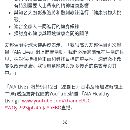
有特別需要人士帶來的精神健康影響
與知名大廚彭永浩將和熱刺教練進行「健康食物大挑
戰」
適合全家人一同進行的健身鍛鍊
探討身心健康與環境健康之間的關係
友邦保險全球大使碧咸表示：「我很高興友邦保險再次舉
辦『AIA Live』網上健康活動。我們必須適應現在生活的世
界，探討保持積極正面和尋找目標的重要性，透過微小改
變以改善健康。我很興奮能夠與眾多優秀的嘉賓參與其
中。」
「AIA Live」將於9月12日（星期日）香港及新加坡時間上
午9時透過友邦保險的YouTube頻道 「AIA Healthy
Living」
www.youtube.com/channel/UC-
8WOys92SjpFaCnJaYbEBQ
直播。
- 完 -