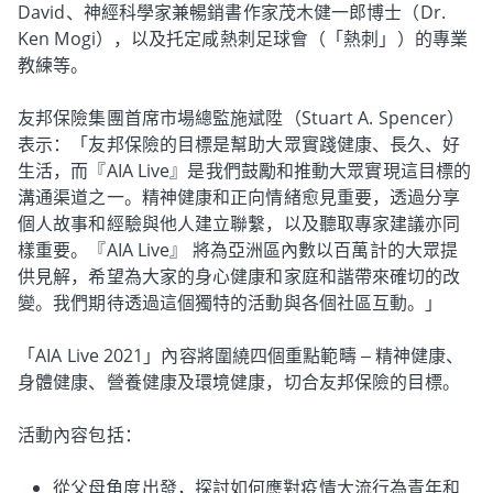
David、神經科學家兼暢銷書作家茂木健一郎博士（Dr.
Ken Mogi），以及托定咸熱刺足球會（「熱刺」）的專業
教練等。
友邦保險集團首席市場總監施斌陞（Stuart A. Spencer）
表示：「友邦保險的目標是幫助大眾實踐健康、長久、好
生活，而『AIA Live』是我們鼓勵和推動大眾實現這目標的
溝通渠道之一。精神健康和正向情緒愈見重要，透過分享
個人故事和經驗與他人建立聯繫，以及聽取專家建議亦同
樣重要。『AIA Live』 將為亞洲區內數以百萬計的大眾提
供見解，希望為大家的身心健康和家庭和諧帶來確切的改
變。我們期待透過這個獨特的活動與各個社區互動。」
「AIA Live 2021」內容將圍繞四個重點範疇 – 精神健康、
身體健康、營養健康及環境健康，切合友邦保險的目標。
活動內容包括：
從父母角度出發，探討如何應對疫情大流行為青年和