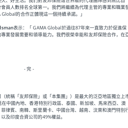
長久、好生活。我們對友邦保險這世界級的代理團隊感到無比自
會會員人數排名全球第一。我們將繼續為代理主管的專業和職業
 Global的合作正體現這一個持續承諾。」
dsman
表示：「 GAMA Global於過往87年來一直致力於促進保
的專業發展需要和領導能力。我們很榮幸能和友邦保險合作，在
- 完 -
司（統稱「友邦保險」或「本集團」）是最大的泛亞地區獨立上
括在中國內地、香港特別行政區、泰國、新加坡、馬來西亞、澳
、菲律賓、南韓、斯里蘭卡、中國台灣、越南、汶萊和澳門特別
以及印度合資公司的49%權益。