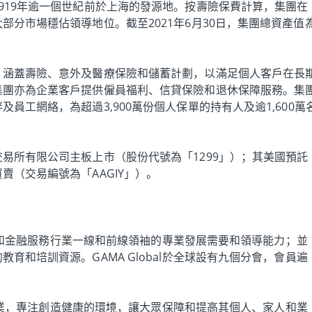
919年逾一個世紀前於上海的發源地。按壽險保費計算，集團在
部分市場穩佔領導地位。截至2021年6月30日，集團總資產值
，涵蓋壽險、意外及醫療保險和儲蓄計劃，以滿足個人客戶在長
集團亦為企業客戶提供僱員福利、信貸保險和退休保障服務。集
員工網絡，為超過3,900萬份個人保單的持有人及逾1,600萬
。
易所有限公司主板上市（股份代號為「1299」）；其美國預託
賣（交易編號為「AAGIY」）。
、投資和金融服務行業一線和前線領袖的專業發展需要和領導能力；並
育和培訓資源。GAMA Global於全球設有九個分會，會員遍
安全專業，專注創造健康的環境，讓大眾保障和提高其個人、家人和業