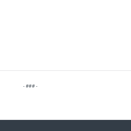
- ### -