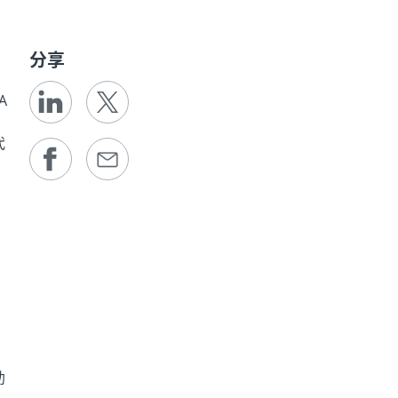
分享
A
代
。
圍
助