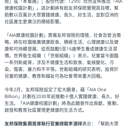
險」或「本集團」；股份代號：1299）欣然宣佈推出「AIA
健康校園計劃」。該計劃將有助友邦保險實現其目標，幫
助數以百萬計大眾實踐健康、長久、好生活，並對亞洲的
社區產生更廣泛的積極影響。
「AIA健康校園計劃」貫徹友邦保險的環境、社會及管治策
略，將在校園推廣健康飲食、積極生活、心理健康以及健
康和可持續發展，從而鼓勵5至16歲學生養成健康生活習
慣。世界衛生組織（「世衛組織」）表示，兒童當今面臨
一系列新威脅，涉及不健康生活和飲食、氣候變化、污
染、傷害、暴力和不平等。世衛組織的研究表明，投資於
兒童的健康、教育和福祉可為社會帶來重大回報。
今年2月，友邦保險設定了宏大願景，藉「AIA One
Billion」計劃在2030年前推動十億人實踐健康、長久、好
生活。「AIA健康校園計劃」將為此願景作出貢獻，推動、
啟發和教育社區實現更健康的生活方式。
友邦保險集團首席執行官兼總裁李源祥
表示：「幫助大眾