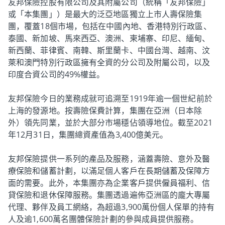
友邦保險控股有限公司及其附屬公司（統稱「友邦保險」
或「本集團」）是最大的泛亞地區獨立上市人壽保險集
團，覆蓋18個市場，包括在中國內地、香港特別行政區、
泰國、新加坡、馬來西亞、澳洲、柬埔寨、印尼、緬甸、
新西蘭、菲律賓、南韓、斯里蘭卡、中國台灣、越南、汶
萊和澳門特別行政區擁有全資的分公司及附屬公司，以及
印度合資公司的49%權益。
友邦保險今日的業務成就可追溯至1919年逾一個世紀前於
上海的發源地。按壽險保費計算，集團在亞洲（日本除
外）領先同業，並於大部分市場穩佔領導地位。截至2021
年12月31日，集團總資產值為3,400億美元。
友邦保險提供一系列的產品及服務，涵蓋壽險、意外及醫
療保險和儲蓄計劃，以滿足個人客戶在長期儲蓄及保障方
面的需要。此外，本集團亦為企業客戶提供僱員福利、信
貸保險和退休保障服務。集團透過遍佈亞洲區的龐大專屬
代理、夥伴及員工網絡，為超過3,900萬份個人保單的持有
人及逾1,600萬名團體保險計劃的參與成員提供服務。