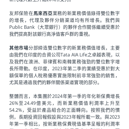
友邦保險在
馬來西亞
業務的新業務價值錄得雙位數字
的增長，代理及夥伴分銷渠道均有所增長。我們與
Public Bank（大眾銀行）的夥伴合作關係繼續受惠於
我們提高對該銀行高淨值客戶群的重視。
其他市場
分部締造雙位數字的新業務價值增長，主要
由我們在印度的合資公司Tata AIA Life之卓越表現，以
及我們在澳洲、菲律賓和南韓業務強勁的雙位數字增
長所帶動。在印度，2023年第二季的業績受惠於對大
額保單的個人稅務優惠實施限制前非常強勁的銷售，
尤其是通過我們的夥伴關係渠道實現的部分。
整體而言，本集團於2024年第一季的年化新保費增長
26%至24.49億美元，而新業務價值利潤率上升至
54.2%，受益於產品組合的正面轉向。按照我們的慣
例，長期投資回報假設與2023年報所載一致。與2023
年第一季相比，按新業務保費現值基準呈報的利潤率