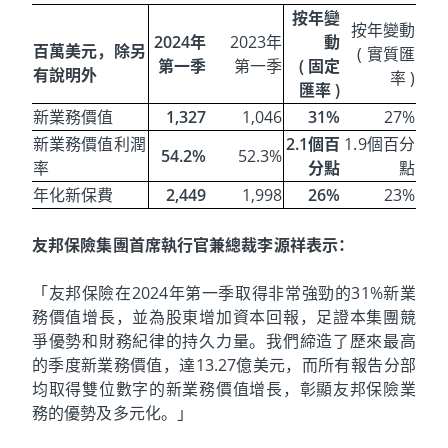
按年變
按年變動
2024年
2023年
動
百萬美元，除另
( 實質匯
第一季
第一季
( 固定
有說明外
率 )
匯率 )
新業務價值
1,327
1,046
31%
27%
新業務價值利潤
2.1個百
1.9個百分
54.2%
52.3%
率
分點
點
年化新保費
2,449
1,998
26%
23%
友邦保險集團首席執行官兼總裁李源祥表示：
「友邦保險在2024年第一季取得非常強勁的31%新業
務價值增長，並為股東增加資本回報，足證本集團競
爭優勢和財務紀律的持久力量。我們締造了歷來最高
的季度新業務價值，達13.27億美元，而所有報告分部
均取得雙位數字的新業務價值增長，彰顯友邦保險業
務的優勢及多元化。」