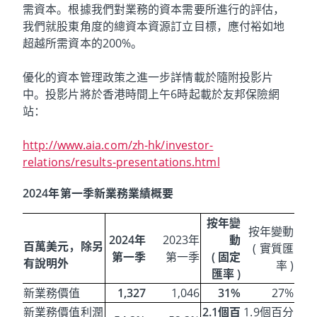
需資本。根據我們對業務的資本需要所進行的評估，
我們就股東角度的總資本資源訂立目標，應付裕如地
超越所需資本的200%。
優化的資本管理政策之進一步詳情載於隨附投影片
中。投影片將於香港時間上午6時起載於友邦保險網
站：
http://www.aia.com/zh-hk/investor-
relations/results-presentations.html
2024年第一季新業務業績概要
按年變
按年變動
2024年
2023年
動
百萬美元，除另
( 實質匯
第一季
第一季
( 固定
有說明外
率 )
匯率 )
新業務價值
1,327
1,046
31%
27%
新業務價值利潤
2.1個百
1.9個百分