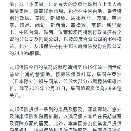
險」或「本集團」）是最大的泛亞地區獨立上市人壽
保險集團，覆蓋18個市場，包括在中國內地、香港特
別行政區、泰國、新加坡、馬來西亞、澳洲、柬埔
寨、印尼、緬甸、新西蘭、菲律賓、南韓、斯里蘭
卡、中國台灣、越南、汶萊和澳門特別行政區擁有全
資的分公司及附屬公司，以及印度合資公司的49%權
益。此外，友邦保險持有中郵人壽保險股份有限公司
的24.99%股權。
友邦保險今日的業務成就可追溯至1919年逾一個世紀
前於上海的發源地。按壽險保費計算，集團在亞洲
（日本除外）領先同業，並於大部分市場穩佔領導地
位。截至2023年12月31日，集團總資產值為2,860億
美元。
友邦保險提供一系列的產品及服務，涵蓋壽險、意外
及健康保險和儲蓄計劃，以滿足個人客戶在長期儲蓄
及保障方面的需要。此外，本集團亦為企業客戶提供
僱員福利、信貸保險和退休保障服務。集團透過遍佈