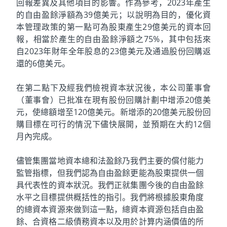
回報差異及其他項目的影響。作為參考，2023年產生
的自由盈餘淨額為39億美元；以說明為目的，優化資
本管理政策的第一點可為股東產生29億美元的資本回
報，相當於產生的自由盈餘淨額之75%，其中包括來
自2023年財年全年股息的23億美元及通過股份回購返
還的6億美元。
在第二點下及經我們檢視資本狀況後，本公司董事會
（董事會）已批准在現有股份回購計劃中增添20億美
元，使總額增至120億美元。新增添的20億美元股份回
購目標在可行的情況下儘快展開，並預期在大約12個
月內完成。
儘管集團當地資本總和法盈餘乃我們主要的償付能力
監管指標，但我們認為自由盈餘更能為股東提供一個
具代表性的資本狀況。我們正就集團今後的自由盈餘
水平之目標提供概括性的指引。我們將根據股東角度
的總資本資源來做到這一點，總資本資源包括自由盈
餘、合資格二級債務資本以及用於計算内涵價值的所