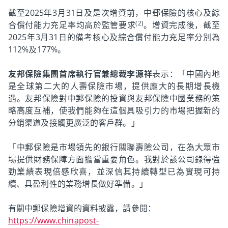
截至2025年3月31日及是次增資前，中郵保險的核心及綜
(2)
合償付能力充足率均高於監管要求
。增資完成後，截至
2025年3月31日的備考核心及綜合償付能力充足率分別為
112%及177%。
友邦保險集團首席執行官兼總裁李源祥
表示：「中國內地
是全球第二大的人壽保險市場，提供龐大的長期增長機
遇。友邦保險對中郵保險的投資與友邦保險中國業務的策
略高度互補，使我們能夠在這個具吸引力的市場把握新的
分銷渠道及接觸更廣泛的客戶群。」
「中郵保險是市場領先的銀行關聯壽險公司，在為大眾市
場提供財務保障方面擔當重要角色。我對於該公司錄得強
勁業績表現倍感欣喜，並深信其持續轉型已為實現可持
續、具盈利性的業務增長做好準備。」
有關中郵保險增資的資料披露，請參閱：
https://www.chinapost-