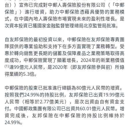
台））宣佈已完成對中郵人壽保險股份有限公司（「中郵
保險」）進行增資，助力中郵保險憑藉具優勢的業務模
式，在中國內地人壽保險市場實現未來的盈利性增長。是
次資本投資已獲國家金融監督管理總局北京監管局批准。
自友邦保險的最初投資以來，中郵保險在友邦保險專責團
隊提供的專業協助和支持下在多方面實現了業務轉型。受
惠於轉向銷售更長期的儲蓄及保障產品之業務策略取得高
度成功，中郵保險實現了顯著增長，2024年的新業務價值
(1)
達99億元人民幣，是2020年（即友邦保險參與前）所錄
得業績的5.3倍。
中郵保險的股東已批准進行總額為80億元人民幣的增資。
按照我們24.99%的持股比例，友邦保險已出資19.99億元
人民幣（相等於2.77億美元），是次出資由自有資金支
付。中國郵政集團有限公司已出資共60.01億元人民幣。增
資完成後，友邦保險在中郵保險的持股比例維持於
24.99%。