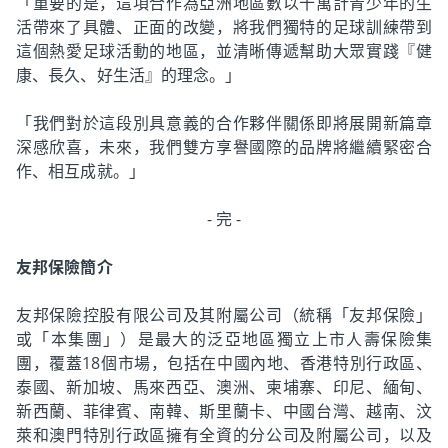
「重要的是，這項合作為亞洲地區數以十萬計青少年的生
活帶來了具體、正面的改變，將我們獨特的足球訓練帶到
這個熱愛足球活動的地區，並清晰傳遞幫助大眾實踐『健
康、長久、好生活』的理念。」
「我們對於這段別具意義的合作夥伴關係即將展開新篇章
深感欣喜，未來，我們雙方享譽國際的品牌將繼續緊密合
作、相互成就。」
- 完 -
友邦保險簡介
友邦保險控股有限公司及其附屬公司（統稱「友邦保險」
或「本集團」）是最大的泛亞地區獨立上市人壽保險集
團，覆蓋18個市場，包括在中國內地、香港特別行政區、
泰國、新加坡、馬來西亞、澳洲、柬埔寨、印尼、緬甸、
新西蘭、菲律賓、南韓、斯里蘭卡、中國台灣、越南、汶
萊和澳門特別行政區擁有全資的分公司及附屬公司，以及