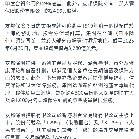
印度合資公司的49%權益。此外，友邦保險持有中郵人壽
保險股份有限公司的24.99%股權。
友邦保險今日的業務成就可追溯至1919年逾一個世紀前於
上海的發源地。按壽險保費計算，集團在亞洲（日本除
外）領先同業，並於大部分市場穩佔領導地位。截至2025
年6月30日，集團總資產值為3,280億美元。
友邦保險提供一系列的產品及服務，涵蓋壽險、意外及健
康保險和儲蓄計劃，以滿足個人客戶在長期儲蓄及保障方
面的需要。此外，本集團亦為企業客戶提供僱員福利、信
貸保險和退休保障服務。集團透過遍佈亞洲的龐大專屬代
理、夥伴及員工網絡，為超過4,300萬份個人保單的持有人
及逾1,600萬名團體保險計劃的參與成員提供服務。
友邦保險控股有限公司於香港聯合交易所有限公司主板上
市，股份代號為「1299」（港幣櫃台）及「81299」（人
民幣櫃台）；其美國預託證券（一級）於場外交易市場進
行買賣，交易編號為「AAGIY」。