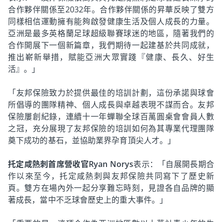
合作夥伴關係至2032年。合作夥伴關係的昇華反映了雙方
同樣相信運動擁有能夠啟發健康生活及個人成長的力量。
亞洲是最多英格蘭足球超級聯賽球迷的地區，隨著我們的
合作開展下一個新篇章，我們期待一起建基於共同成就，
推出嶄新舉措，賦能亞洲大眾實踐『健康、長久、好生
活』。」
「友邦保險致力於提供最佳的培訓計劃，這份承諾與球會
所倡導的團隊精神、個人成長與卓越表現不謀而合。友邦
保險屢創紀錄，連續十一年蟬聯全球百萬圓桌會會員人數
之冠，充分展現了友邦保險的培訓如何為其專業代理團隊
奠下成功的基石，並協助業界孕育頂尖人才。」
托定咸熱刺首席營收官Ryan Norys
表示：「自展開長期合
作以來至今，托定咸熱刺與友邦保險共同寫下了歷史新
頁。雙方在場內外一起分享難忘時刻，見證各自品牌的顯
著成長，當中不乏球會歷史上的重大事件。」