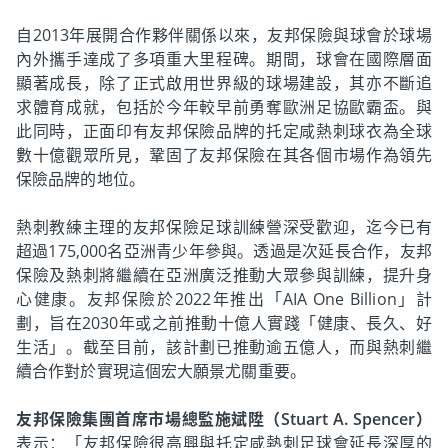
自2013年展開合作夥伴關係以來，友邦保險與球會於球場
內外攜手達成了多項重大里程碑。期間，球會在國際層面
顯著成長，除了正式啟用世界級的球場建設，其亦不斷追
求體育成就，包括於今年較早前勇奪歐洲足協歐霸盃。與
此同時，正面印有友邦保險品牌的托定咸熱刺球衣為全球
數十億觀眾所見，鞏固了友邦保險在其各個市場作為領先
保險品牌的地位。
熱刺教練主理的友邦保險足球訓練營深受歡迎，迄今已有
超過175,000名亞洲青少年參與。透過是次延長合作，友邦
保險及熱刺將繼續在亞洲廣泛推動大眾參與訓練，提升身
心健康。友邦保險於2022年推出「AIA One Billion」計
劃，旨在2030年或之前推動十億人實踐「健康、長久、好
生活」。截至目前，該計劃已推動逾五億人，而與熱刺繼
續合作對於實現這個宏大願景尤關重要。
友邦保險集團首席市場總監施斌陞（Stuart A. Spencer）
表示：「友邦保險很高興與托定咸熱刺足球會延長深厚的